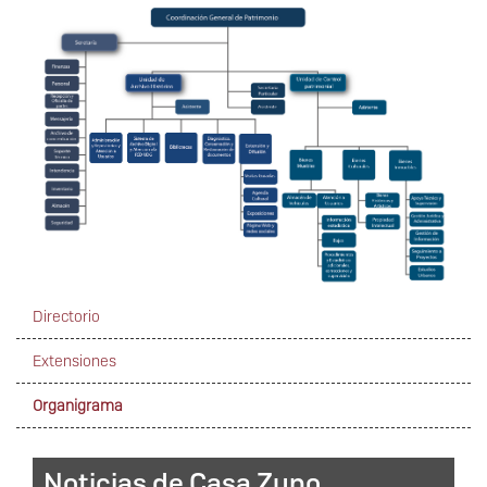
Directorio
Extensiones
Navegación
secundaria
Organigrama
Noticias de Casa Zuno