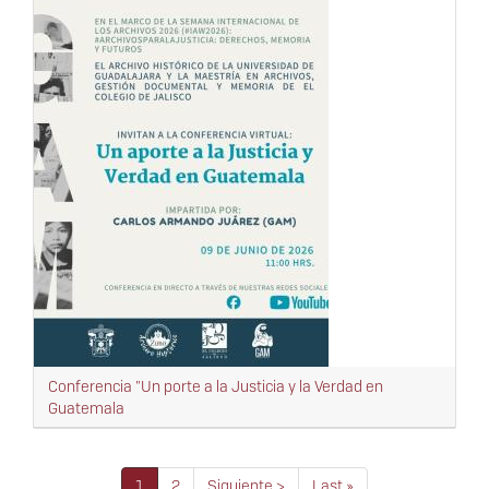
Conferencia "Un porte a la Justicia y la Verdad en
Guatemala
Paginación
Página
1
Página
2
Siguiente
Siguiente >
Última
Last »