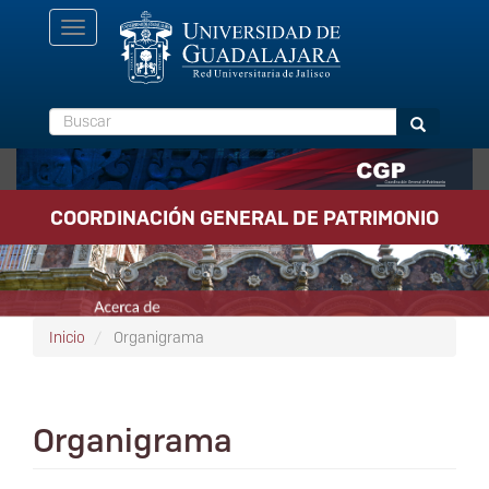
Pasar
Toggle
al
navigation
contenido
principal
Buscar
Buscar
COORDINACIÓN GENERAL DE PATRIMONIO
Inicio
Organigrama
Organigrama